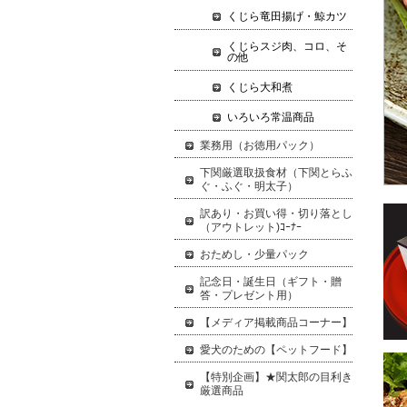
くじら竜田揚げ・鯨カツ
くじらスジ肉、コロ、そ
の他
くじら大和煮
いろいろ常温商品
業務用（お徳用パック）
下関厳選取扱食材（下関とらふ
ぐ・ふぐ・明太子）
訳あり・お買い得・切り落とし
（アウトレット)ｺｰﾅｰ
おためし・少量パック
記念日・誕生日（ギフト・贈
答・プレゼント用）
【メディア掲載商品コーナー】
愛犬のための【ペットフード】
【特別企画】★関太郎の目利き
厳選商品