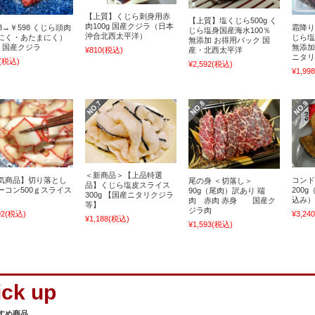
【上質】くじら刺身用赤
【上質】塩くじら500g く
肉100g 国産クジラ（日本
8→￥598 くじら頭肉
霜降り
じら塩身国産海水100％
沖合北西太平洋）
にく・あたまにく）
じら塩
無添加 お得用パック 国
g 国産クジラ
無添加
¥810
(税込)
産・北西太平洋
ニタリ
(税込)
¥2,592
(税込)
¥1,998
＜新商品＞【上品特選
気商品】切り落とし
コンド
尾の身 ＜切落し＞
品】くじら塩皮スライス
ーコン500ｇスライス
200
90g（尾肉）訳あり 端
300g 【国産ニタリクジラ
込み）
肉 赤肉 赤身 国産ク
等】
ジラ肉
92
(税込)
¥3,240
¥1,188
(税込)
¥1,593
(税込)
すめ商品