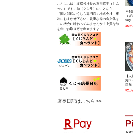
こんにちは！取締役社長の石川真平（しん
ぺい）です。鯨（クジラ）のことなら、
￥69
『関太郎印のくじら専門店』株式会社 東
（ず
冷におまかせ下さい。貴重な鯨の食文化を
90
この機会に味わってみませんか？上質な鯨
¥598
を年中お取り寄せ出来ますよ。
【人
鯨ベ
国産
¥2,5
店長日記はこちら >>
おす