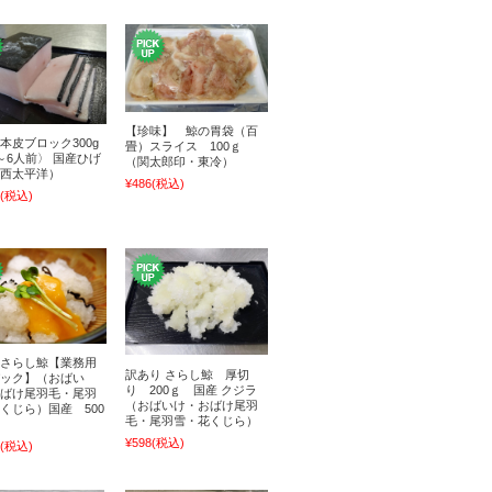
【珍味】 鯨の胃袋（百
本皮ブロック300g
畳）スライス 100ｇ
～6人前〉 国産ひげ
（関太郎印・東冷）
西太平洋）
¥486
(税込)
(税込)
さらし鯨【業務用
訳あり さらし鯨 厚切
ック】（おばい
り 200ｇ 国産 クジラ
ばけ尾羽毛・尾羽
（おばいけ・おばけ尾羽
くじら）国産 500
毛・尾羽雪・花くじら）
¥598
(税込)
(税込)