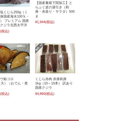
【国産養殖下関加工】と
らふぐ皮の湯引き（刺
身・糸造り・サラダ）500
塩くじら250g（く
ｇ
身国産海水100％・
） プレミアム 国産
¥1,944
(税込)
クジラ北西太平洋
(税込)
ウ鯨コロ
くじら赤肉 赤身刺身
g（大）（おでん・煮
1kg（10～15本） 訳あり
国産クジラ
(税込)
¥4,860
(税込)