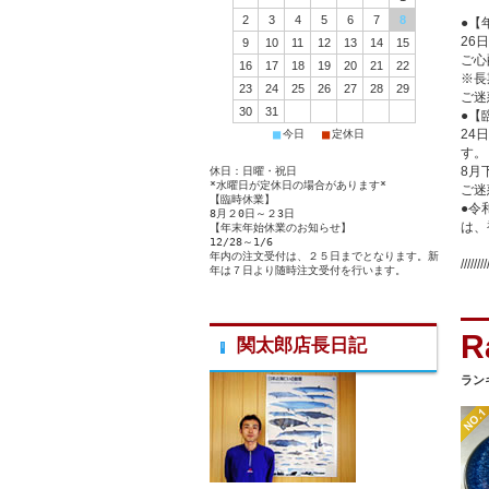
2
3
4
5
6
7
8
●【
26
9
10
11
12
13
14
15
ご心
16
17
18
19
20
21
22
※長
23
24
25
26
27
28
29
ご迷
30
31
●【
24
■
■
今日
定休日
す。
8月
休日：日曜・祝日
*水曜日が定休日の場合があります*
ご迷
【臨時休業】
●令
8月２0日～２3日
は、
【年末年始休業のお知らせ】
12/28～1/6
年内の注文受付は、２５日までとなります。新
////////
年は７日より随時注文受付を行います。
関太郎店長日記
ラン