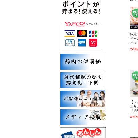
冷蔵
ベー
ジラ
¥298
【メ
土産
（約
¥918