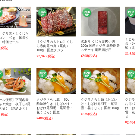
 切り落としくじら
コン 40ｇ 国産ク
くじら
訳あり くじら赤肉小切
【クジラの大トロ】くじ
 特価セール
台〈5
100g 国産クジラ 赤身刺身
ら赤肉尾の身（尾肉）
鯨（北
(税込)
ステーキ 竜田揚げ用
100g 国産クジラ
¥1,620
¥398
(税込)
¥2,943
(税込)
クジラさらし鯨 60g
クジラさらし鯨（おばい
クジラ
ール便可】下関名産
酢味噌付き（おばいけ・
け・おばけ尾羽毛・尾羽
お得パ
ふぐ焼き一夜干し3尾
おばけ尾羽毛・尾羽雪・
雪・花くじら）国産 100g
け・お
80ｇ）（焼きふぐ）
花くじら）国産
雪・花
¥675
(税込)
(税込)
ｇ
¥486
(税込)
¥2,484