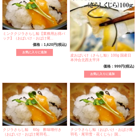
ミンククジラさらし鯨【業務用お得パ
ック】（おばいけ・おばけ尾...
価格：1,620円(税込)
皮おばいけ（さらし鯨）100g 国産日
本沖合北西太平洋
価格：999円(税込)
クジラさらし鯨 60g 酢味噌付き
クジラさらし鯨（おばいけ・おばけ尾
（おばいけ・おばけ尾羽毛...
羽毛・尾羽雪・花くじら）国...