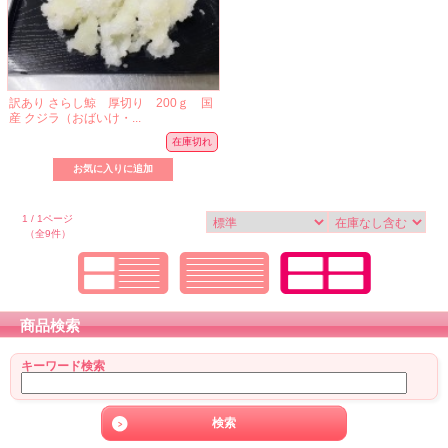
訳あり さらし鯨 厚切り 200ｇ 国
産 クジラ（おばいけ・...
在庫切れ
1 / 1ページ
（全9件）
商品検索
キーワード検索