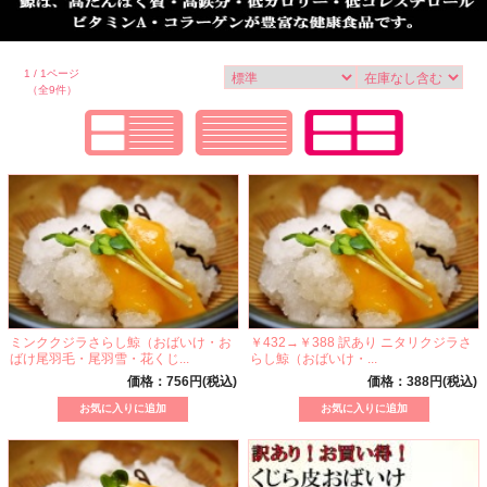
1 / 1ページ
（全9件）
ミンククジラさらし鯨（おばいけ・お
￥432→￥388 訳あり ニタリクジラさ
ばけ尾羽毛・尾羽雪・花くじ...
らし鯨（おばいけ・...
価格：756円(税込)
価格：388円(税込)