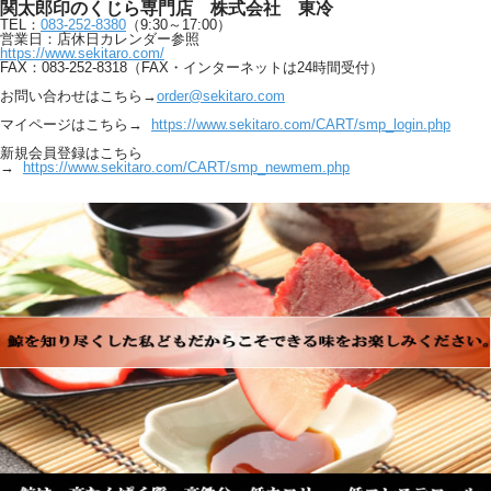
関太郎印のくじら専門店 株式会社 東冷
TEL：
083-252-8380
（9:30～17:00）
営業日：店休日カレンダー参照
https://www.sekitaro.com/
FAX：083-252-8318（FAX・インターネットは24時間受付）
お問い合わせはこちら→
order@sekitaro.com
マイページはこちら→
https://www.sekitaro.com/CART/smp_login.php
新規会員登録はこちら
→
https://www.sekitaro.com/CART/smp_newmem.php