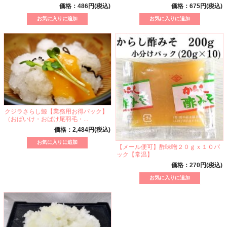
価格：486円(税込)
価格：675円(税込)
クジラさらし鯨【業務用お得パック】
（おばいけ・おばけ尾羽毛・...
価格：2,484円(税込)
【メール便可】酢味噌２０ｇｘ１０パ
ック【常温】
価格：270円(税込)