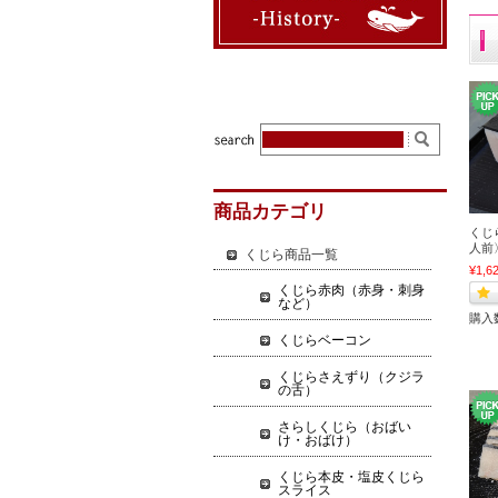
商品カテゴリ
くじ
人前
くじら商品一覧
¥1,6
くじら赤肉（赤身・刺身
など）
購入
くじらベーコン
くじらさえずり（クジラ
の舌）
さらしくじら（おばい
け・おばけ）
くじら本皮・塩皮くじら
スライス