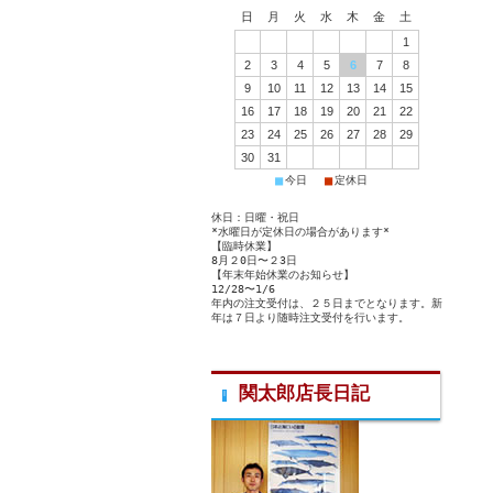
日
月
火
水
木
金
土
1
2
3
4
5
6
7
8
9
10
11
12
13
14
15
16
17
18
19
20
21
22
23
24
25
26
27
28
29
30
31
■
■
今日
定休日
休日：日曜・祝日
*水曜日が定休日の場合があります*
【臨時休業】
8月２0日〜２3日
【年末年始休業のお知らせ】
12/28〜1/6
年内の注文受付は、２５日までとなります。新
年は７日より随時注文受付を行います。
関太郎店長日記