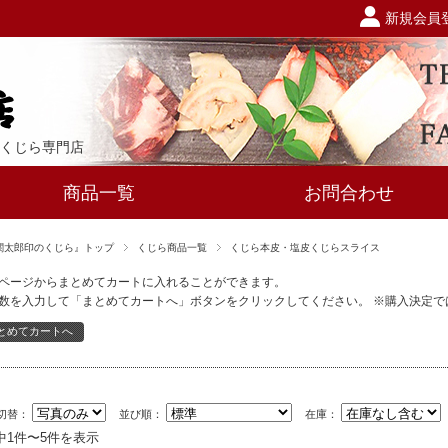
！
新規会員
くじら専門店
商品一覧
お問合わせ
関太郎印のくじら』トップ
くじら商品一覧
くじら本皮・塩皮くじらスライス
ページからまとめてカートに入れることができます。
数を入力して「まとめてカートへ」ボタンをクリックしてください。 ※購入決定
切替：
並び順：
在庫：
中1件〜5件を表示