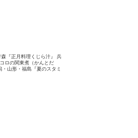
青森『正月料理くじら汁』 兵
物コロの関東煮（かんとだ
新潟・山形・福島『夏のスタミ