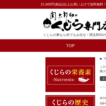
21,600円(税込)以上お買い上げで送料無料
くじらの事なら何でもお任せ！関太郎印の
TOP
『
この
購入
表示
5件