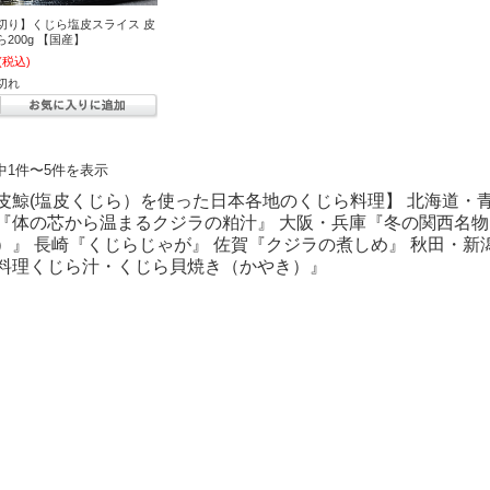
切り】くじら塩皮スライス 皮
200g 【国産】
(税込)
切れ
中1件〜5件を表示
皮鯨(塩皮くじら）を使った日本各地のくじら料理】 北海道・
『体の芯から温まるクジラの粕汁』 大阪・兵庫『冬の関西名
）』 長崎『くじらじゃが』 佐賀『クジラの煮しめ』 秋田・
料理くじら汁・くじら貝焼き（かやき）』