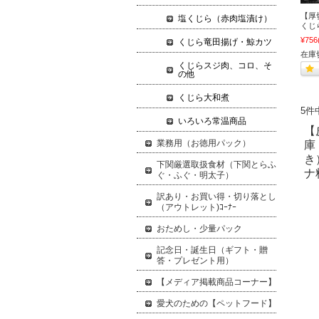
【厚
塩くじら（赤肉塩漬け）
くじら
¥756
くじら竜田揚げ・鯨カツ
在庫
くじらスジ肉、コロ、そ
の他
くじら大和煮
5件
いろいろ常温商品
【
業務用（お徳用パック）
庫
き
下関厳選取扱食材（下関とらふ
ナ
ぐ・ふぐ・明太子）
訳あり・お買い得・切り落とし
（アウトレット)ｺｰﾅｰ
おためし・少量パック
記念日・誕生日（ギフト・贈
答・プレゼント用）
【メディア掲載商品コーナー】
愛犬のための【ペットフード】