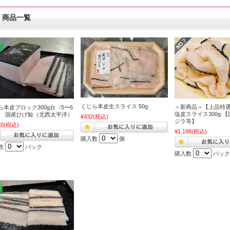
商品一覧
くじら本皮生スライス 50g
＜新商品＞【上品特
ら本皮ブロック300g台〈5〜6
塩皮スライス300g 
〉 国産ひげ鯨（北西太平洋）
¥432
(税込)
ジラ等】
20
(税込)
¥1,188
(税込)
購入数
個
数
パック
購入数
パック