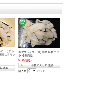
選品】くじら
塩皮スライス 100g 国産 塩皮クジ
【国産ニタリク
ラ 冷蔵商品
¥432
(税込)
購入数
パック