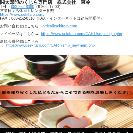
関太郎印のくじら専門店 株式会社 東冷
TEL：
083-252-8380
（9:30～17:00）
営業日：店休日カレンダー参照
https://www.sekitaro.com/
FAX：083-252-8318（FAX・インターネットは24時間受付）
お問い合わせはこちら→
order@sekitaro.com
マイページはこちら→
https://www.sekitaro.com/CART/smp_login.php
新規会員登録はこちら
→
https://www.sekitaro.com/CART/smp_newmem.php