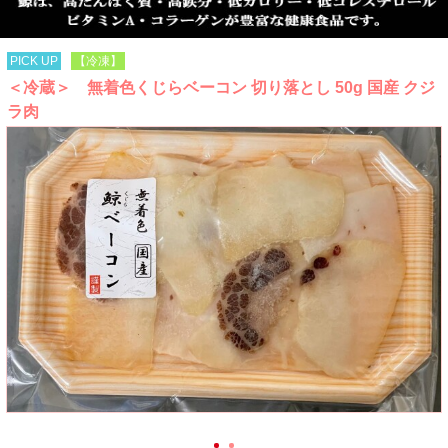
PICK UP
【冷凍】
＜冷蔵＞ 無着色くじらベーコン 切り落とし 50g 国産 クジ
ラ肉