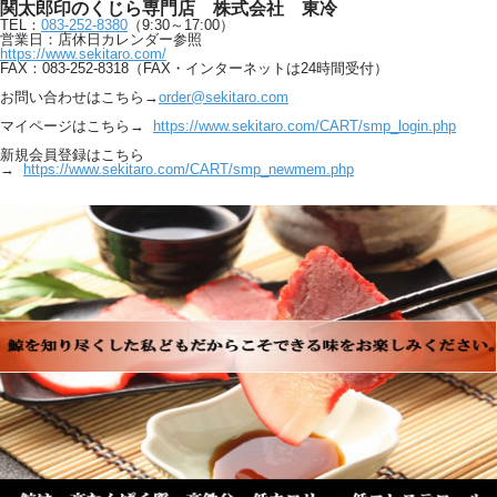
関太郎印のくじら専門店 株式会社 東冷
TEL：
083-252-8380
（9:30～17:00）
営業日：店休日カレンダー参照
https://www.sekitaro.com/
FAX：083-252-8318（FAX・インターネットは24時間受付）
お問い合わせはこちら→
order@sekitaro.com
マイページはこちら→
https://www.sekitaro.com/CART/smp_login.php
新規会員登録はこちら
→
https://www.sekitaro.com/CART/smp_newmem.php